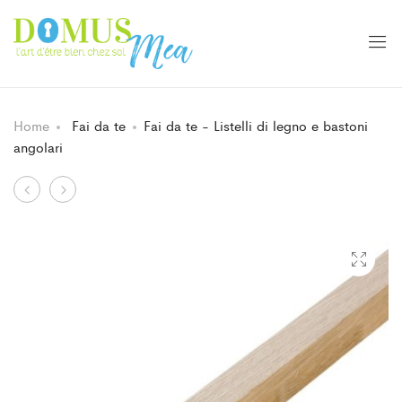
Home
Fai da te
Fai da te - Listelli di legno e bastoni
angolari
Navigazione
Riscaldamento
Fai
-
da
tra
Ventilatore
te
i
-
prodotti
Bagno