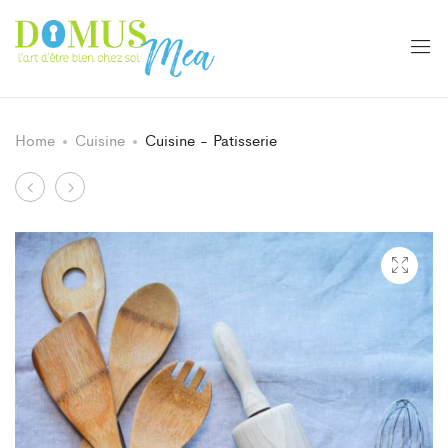
Home
Cuisine
Cuisine - Patisserie
Navigazione
Cucina
Cucina
-
-
tra
Cucina
Utensili
i
prodotti