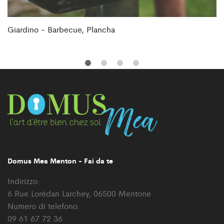
Giardino - Barbecue, Plancha
Domus Mea Menton - Fai da te
Indirizzo:
6 Rue Lorédan Larchey, 06500 Mentone
Numero di telefono:
09 61 67 72 36