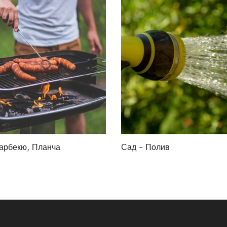
арбекю, Планча
Сад - Полив