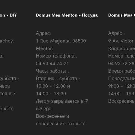
n - DIY
Domus Mea Menton - Посуда
Domus Mea C
Адрес:
Адрес :
archey,
1 Rue Magenta, 06500
9 Av. Victo
Menton
Roquebrune
а:
Номер телефона :
Номер теле
04 93 44 74 21
04 93 72 38
Часы работы :
Время рабо
уббота :
Вторник - суббота :
Понедельник
ечера
10.00 - 12.00 и
9h00 - 12h3
тся в 7
14.00 - 18.30
14:00 - 19:
Летом закрывается в 7
Воскресень
акрыто
вечера
Воскресенье и
понедельник: закрыто