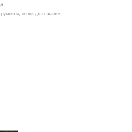
ад
трументы
,
почва для посадок