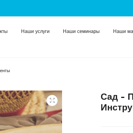
кты
Наши услуги
Наши семинары
Наши ма
менты
Сад - 
Инстр