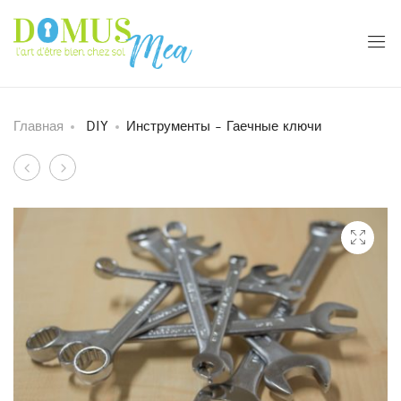
Главная
DIY
Инструменты - Гаечные ключи
Навигация
Оборудование
Водопровод
-
-
по
молот
Отводы
продукту