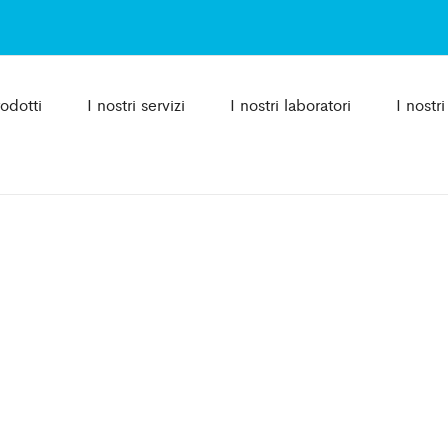
rodotti
I nostri servizi
I nostri laboratori
I nostr