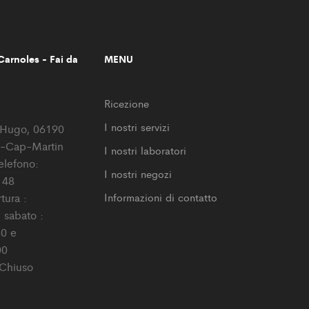
arnoles - Fai da
MENU
Ricezione
I nostri servizi
r Hugo, 06190
-Cap-Martin
I nostri laboratori
elefono:
I nostri negozi
 48
tura :
Informazioni di contatto
l sabato :
0 e
00
Chiuso