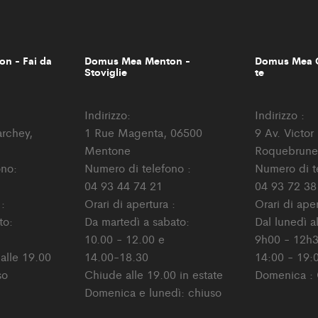
n - Fai da
Domus Mea Menton -
Domus Mea C
Stoviglie
te
Indirizzo:
Indirizzo :
archey,
1 Rue Magenta, 06500
9 Av. Victo
Mentone
Roquebrune
ono:
Numero di telefono :
Numero di t
04 93 44 74 21
04 93 72 38
 :
Orari di apertura :
Orari di aper
to:
Da martedì a sabato:
Dal lunedì a
10.00 - 12.00 e
9h00 - 12h3
 alle 19.00
14.00-18.30
14:00 - 19:
so
Chiude alle 19.00 in estate
Domenica : 
Domenica e lunedì: chiuso