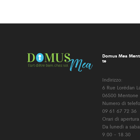
Domus Mea Mento
te
Indirizzo:
6 Rue Lorédan L
06500 Mentone
Numero di telef
09 61 67 72 36
Orari di apertura
Da lunedì a saba
9.00 - 18.30