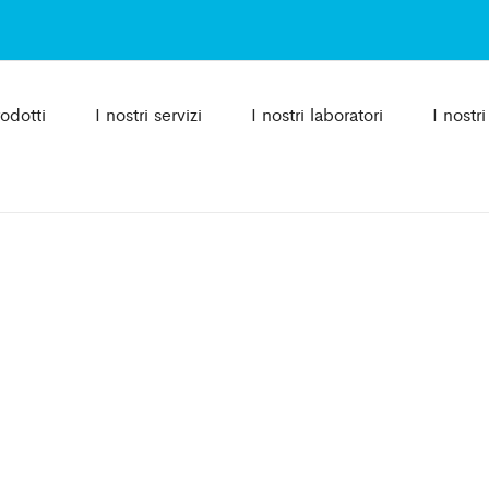
rodotti
I nostri servizi
I nostri laboratori
I nostr