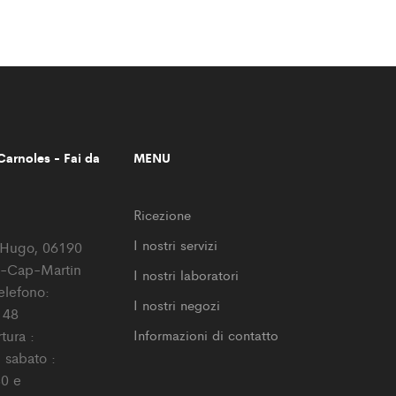
arnoles - Fai da
MENU
Ricezione
I nostri servizi
r Hugo, 06190
-Cap-Martin
I nostri laboratori
elefono:
I nostri negozi
 48
tura :
Informazioni di contatto
l sabato :
0 e