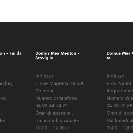
n - Fai da
Domus Mea Menton -
Domus Mea C
Stoviglie
te
Indirizzo:
Indirizzo :
archey,
1 Rue Magenta, 06500
9 Av. Victo
Mentone
Roquebrune
ono:
Numero di telefono :
Numero di t
04 93 44 74 21
04 93 72 38
 :
Orari di apertura :
Orari di aper
to:
Da martedì a sabato:
Dal lunedì a
10.00 - 12.00 e
9h00 - 12h3