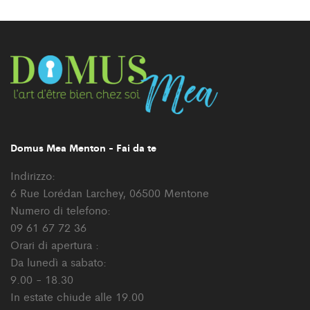
Domus Mea Menton - Fai da te
Indirizzo:
6 Rue Lorédan Larchey, 06500 Mentone
Numero di telefono:
09 61 67 72 36
Orari di apertura :
Da lunedì a sabato:
9.00 - 18.30
In estate chiude alle 19.00