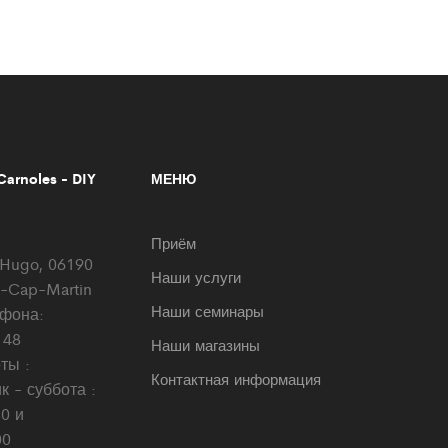
arnoles - DIY
МЕНЮ
Приём
r Hugo, 06190
Наши услуги
-Cap-Martin
Наши семинары
фона:
 48
Наши магазины
ты :
Контактная информация
 - суббота :
0 и
00