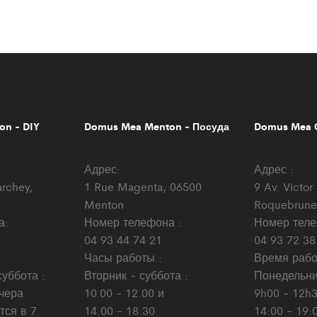
n - DIY
Domus Mea Menton - Посуда
Domus Mea C
Адрес:
Адрес :
archey,
1 Rue Magenta, 06500
9 Av. Victo
Menton
Roquebrune
а:
Номер телефона :
Номер теле
04 93 44 74 21
04 93 72 38
Часы работы :
Время рабо
уббота :
Вторник - суббота :
Понедельник
ечера
10.00 - 12.00 и
9h00 - 12h3
тся в 7
14.00 - 18.30
14:00 - 19: