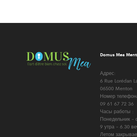
Domus Mea Mento
Адрес:
6 Rue Lorédan L
06500 Menton
Номер телефон
09 61 67 72 36
Часы работы :
Понедельник - с
9 утра - 6.30 в
Летом закрывае