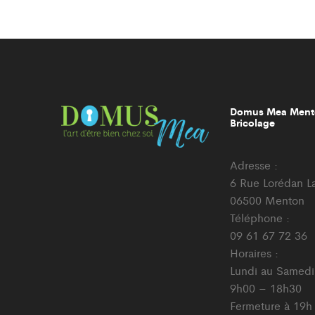
Domus Mea Ment
Bricolage
Adresse :
6 Rue Lorédan L
06500 Menton
Téléphone :
09 61 67 72 36
Horaires :
Lundi au Samedi
9h00 – 18h30
Fermeture à 19h