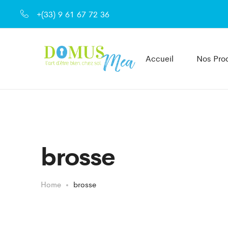
+(33) 9 61 67 72 36
Accueil
Nos Prod
brosse
Home
brosse