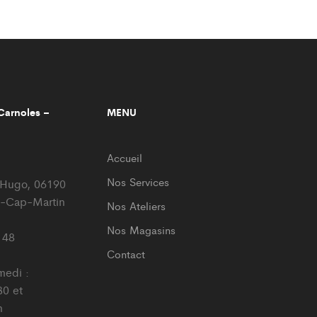
arnoles –
MENU
Accueil
Nos Services
r Hugo, 06190
-Cap-Martin
Nos Ateliers
Nos Magasins
 48
Contact
medi :
0 et
h