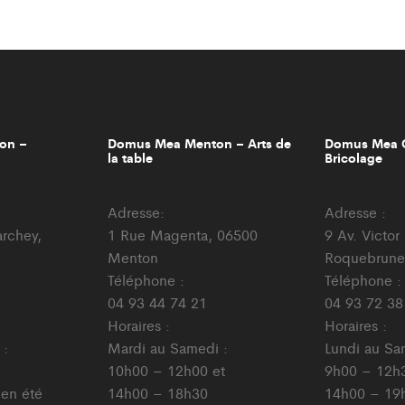
on –
Domus Mea Menton – Arts de
Domus Mea C
la table
Bricolage
Adresse:
Adresse :
archey,
1 Rue Magenta, 06500
9 Av. Victo
Menton
Roquebrune
Téléphone :
Téléphone :
04 93 44 74 21
04 93 72 38
Horaires :
Horaires :
 :
Mardi au Samedi :
Lundi au Sa
10h00 – 12h00 et
9h00 – 12h3
 en été
14h00 – 18h30
14h00 – 19