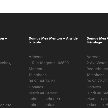
on –
Domus Mea Menton – Arts de
Domus Mea C
la table
Bricolage
Adresse:
Adresse :
archey,
1 Rue Magenta, 06500
9 Av. Victo
Menton
Roquebrune
Téléphone :
Téléphone :
04 93 44 74 21
04 93 72 38
Horaires :
Horaires :
 :
Mardi au Samedi :
Lundi au Sa
10h00 – 12h00 et
9h00 – 12h3
 en été
14h00 – 18h30
14h00 – 19