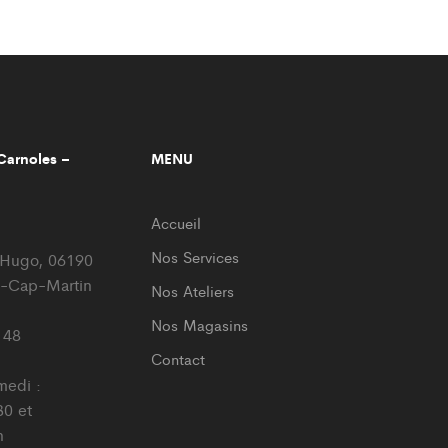
arnoles –
MENU
Accueil
Nos Services
r Hugo, 06190
-Cap-Martin
Nos Ateliers
Nos Magasins
 48
Contact
medi :
0 et
h