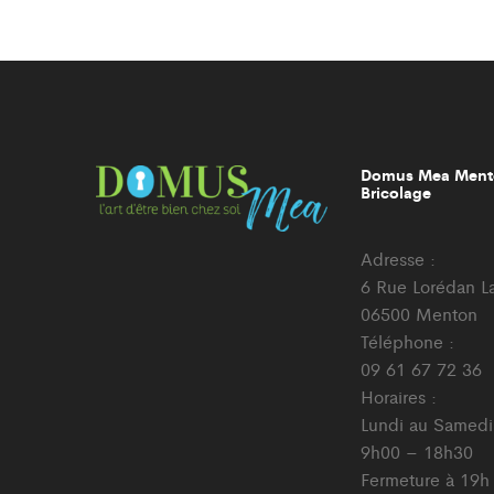
Domus Mea Ment
Bricolage
Adresse :
6 Rue Lorédan L
06500 Menton
Téléphone :
09 61 67 72 36
Horaires :
Lundi au Samedi
9h00 – 18h30
Fermeture à 19h