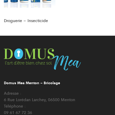
Droguerie – Insecticide
Domus Mea Menton – Bricolage
Adresse :
6 Rue Lorédan Larchey, 06500 Menton
Téléphone :
09 61 67 72 36