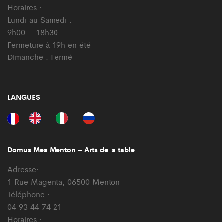
Horaires :
Lundi au Samedi :
9h00 – 18h30
Fermeture à 19h en été
Dimanche : Fermé
LANGUES
Domus Mea Menton – Arts de la table
Adresse:
1 Rue Magenta, 06500 Menton
Téléphone :
04 93 44 74 21
Horaires :