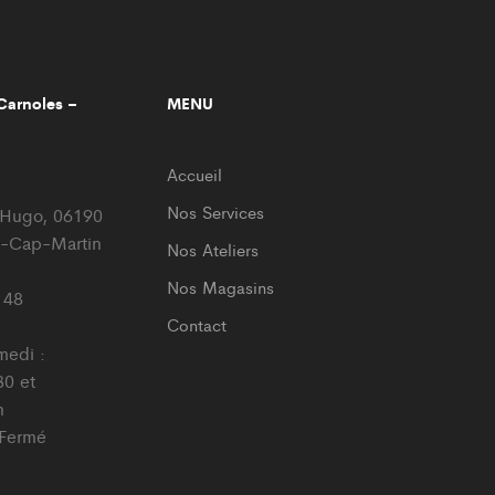
arnoles –
MENU
Accueil
Nos Services
r Hugo, 06190
-Cap-Martin
Nos Ateliers
Nos Magasins
 48
Contact
medi :
0 et
h
 Fermé