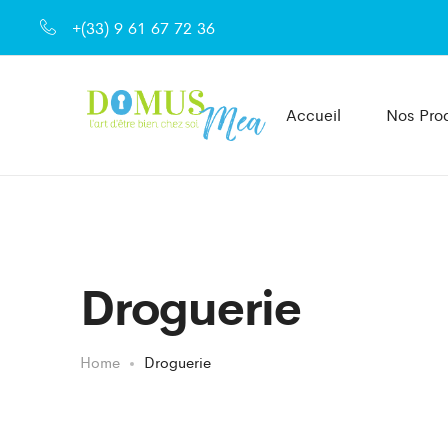
+(33) 9 61 67 72 36
Accueil
Nos Prod
Droguerie
Home
Droguerie