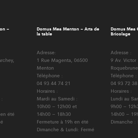
on –
Domus Mea Menton – Arts de
Domus Mea C
la table
Bricolage
Adresse:
Adresse :
archey,
1 Rue Magenta, 06500
9 Av. Victo
Menton
Roquebrune
Téléphone :
Téléphone :
04 93 44 74 21
04 93 72 38
Horaires :
Horaires :
 :
Mardi au Samedi :
Lundi au Sa
10h00 – 12h00 et
9h00 – 12h3
 en été
14h00 – 18h30
14h00 – 19
mé
Fermeture à 19h en été
Dimanche :
Dimanche & Lundi: Fermé