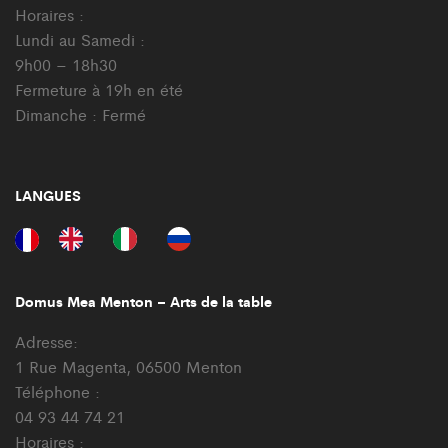
Horaires :
Lundi au Samedi :
9h00 – 18h30
Fermeture à 19h en été
Dimanche : Fermé
LANGUES
Domus Mea Menton – Arts de la table
Adresse:
1 Rue Magenta, 06500 Menton
Téléphone :
04 93 44 74 21
Horaires :