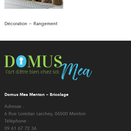
Décoration – Rangement
Domus Mea Menton – Bricolage
Adresse :
6 Rue Lorédan Larchey, 06500 Menton
Téléphone :
09 61 67 72 36