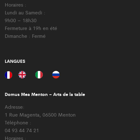
Horaires :
Lundi au Samedi :
9h00 – 18h30
Fermeture à 19h en été
Dimanche : Fermé
LANGUES
Domus Mea Menton – Arts de la table
Adresse:
1 Rue Magenta, 06500 Menton
Téléphone :
04 93 44 74 21
Horaires :