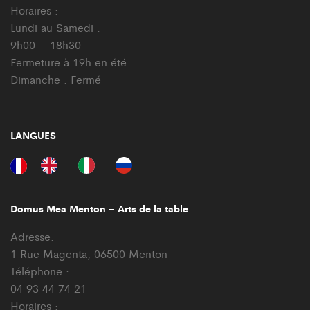
Horaires :
Lundi au Samedi :
9h00 – 18h30
Fermeture à 19h en été
Dimanche : Fermé
LANGUES
Domus Mea Menton – Arts de la table
Adresse:
1 Rue Magenta, 06500 Menton
Téléphone :
04 93 44 74 21
Horaires :